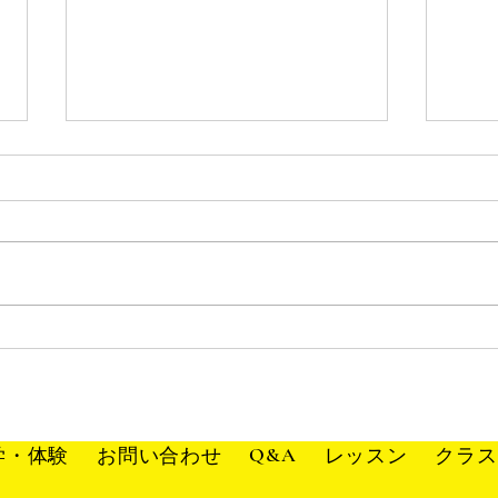
新規ご入会をご検討の皆様へ
大変お待たせして申し訳ありませ
ん。 現在、既存生徒のクラス編
成を行っております。 新規入会
夏の
をご検討いただいている方につき
ましては、 3月中旬ごろ詳細を掲
載いたしますので、今しばらくお
待ちください。 ※成田RG・成田
新体操クラブという名で活動して
いる、新体操選抜クラスにご興
Q&A
学・体験
お問い合わせ
レッスン
クラ
味...