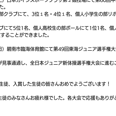
日（土）日本ガイシスポーツプラザ第２競技場にて第60回
た。
部クラブにて、3位１名・4位１名、個人小学生の部リボ
ブにて5位1名、個人高校生の部ボールにて1位1名、個
賞することができました。
日（日）碧南市臨海体育館にて第49回東海ジュニア選手権
が見事通過し、全日本ジュニア新体操選手権大会に進む
生徒、入賞した生徒の皆さんおめでようございます！
生徒のみなさんお疲れ様でした。各大会で応援もありが