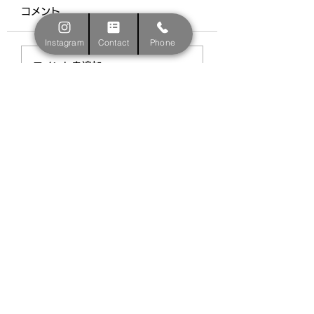
コメント
大変お待たせして申し訳あ
Instagram
Contact
Phone
りません。 現在、既存生
夏の大会結果報告
徒のクラス編成を行ってお
コメントを追加…
ります。 新規入会をご検
討いただいている方につき
ましては、 3月中旬ごろ詳
細を掲載いたしますので、
今しばらくお待ちくださ
い。 ※成田RG・成田新体
操クラブという名で活動し
ている、新体操選抜クラス
にご興味...
名古屋市昭和区
新体操・DANCE総合スクールN2