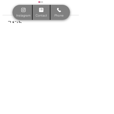
新規ご入会をご検討の
Instagram
Contact
Phone
皆様へ
コメント
大変お待たせして申し訳あ
りません。 現在、既存生
夏の大会結果報告
徒のクラス編成を行ってお
コメントを追加…
ります。 新規入会をご検
討いただいている方につき
ましては、 3月中旬ごろ詳
細を掲載いたしますので、
今しばらくお待ちくださ
い。 ※成田RG・成田新体
操クラブという名で活動し
ている、新体操選抜クラス
にご興味...
名古屋市昭和区
新体操・DANCE総合スクールN2